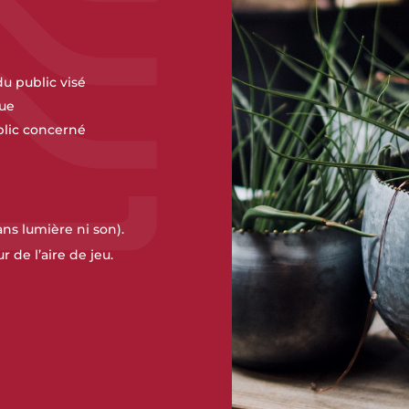
u public visé
que
blic concerné
sans lumière ni son).
 de l’aire de jeu.