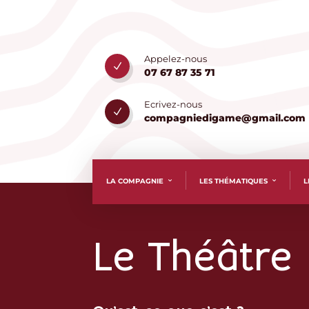
Appelez-nous
N
07 67 87 35 71
Ecrivez-nous
N
compagniedigame@gmail.com
LA COMPAGNIE
LES THÉMATIQUES
L
Le Théâtre