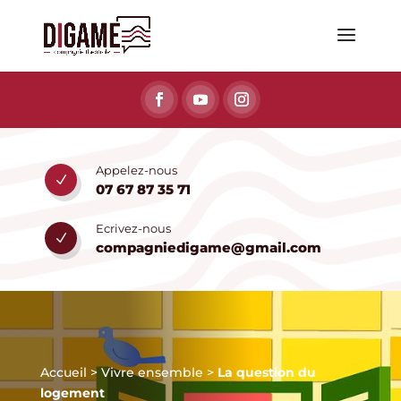
Appelez-nous
N
07 67 87 35 71
Ecrivez-nous
N
compagniedigame@gmail.com
Accueil
>
Vivre ensemble
>
La question du
logement