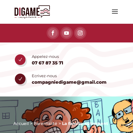
Appelez-nous
N
07 67 87 35 71
Ecrivez-nous
N
compagniedigame@gmail.com
Accueil
>
Parentalité
>
La famille autrement