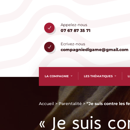
Appelez-nous
N
07 67 87 35 71
Ecrivez-nous
N
compagniedigame@gmail.com
LA COMPAGNIE
LES THÉMATIQUES
L
Accueil
>
Parentalité
>
“Je suis contre les 
« Je suis co