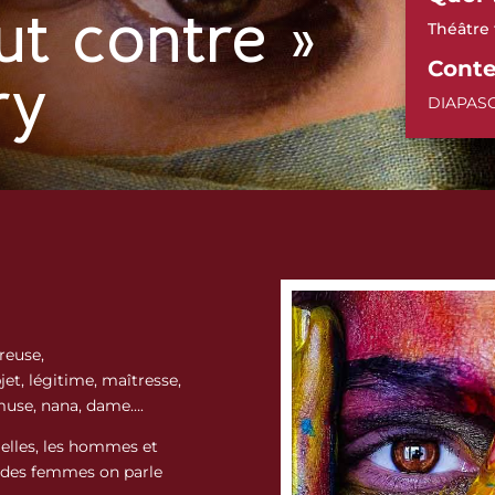
ut contre »
Théâtre 
Conte
ry
DIAPASO
reuse,
jet, légitime, maîtresse,
muse, nana, dame….
 elles, les hommes et
le des femmes on parle