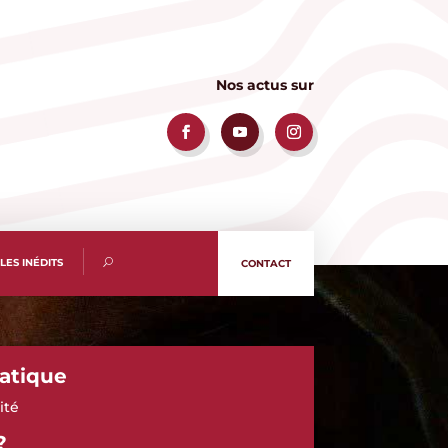
Nos actus sur
LES INÉDITS
CONTACT
atique
ité
?